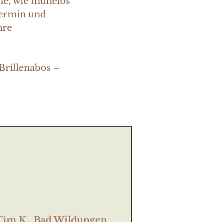
ie, wie mühelos
Termin und
hre
Brillenabos –
!
Tim K., Bad Wildungen