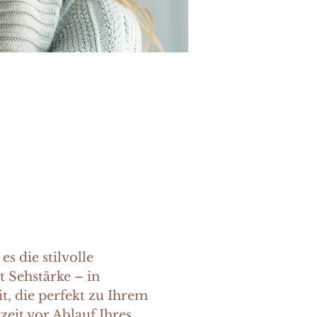
beim Genießen eines
ert Ihre Lebensqualität.
iduelle Eleganz und die
s die stilvolle
t Sehstärke – in
t, die perfekt zu Ihrem
zeit vor Ablauf Ihres