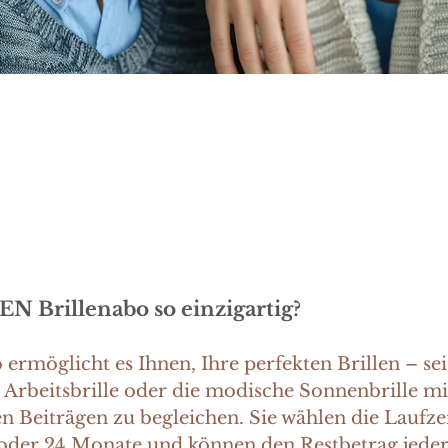
ur das Beste: Ob beim konzentrierten Arbeiten, 
Strahlen in der Sonne – erstklassiges Sehen steig
llenabo erleben Sie höchsten Sehkomfort, indiv
rillen ganz in Ihrem Rhythmus zu bezahlen.
N Brillenabo so einzigartig?
möglicht es Ihnen, Ihre perfekten Brillen – sei e
se Arbeitsbrille oder die modische Sonnenbrille mi
 Beiträgen zu begleichen. Sie wählen die Laufzei
2 oder 24 Monate und können den Restbetrag jeder