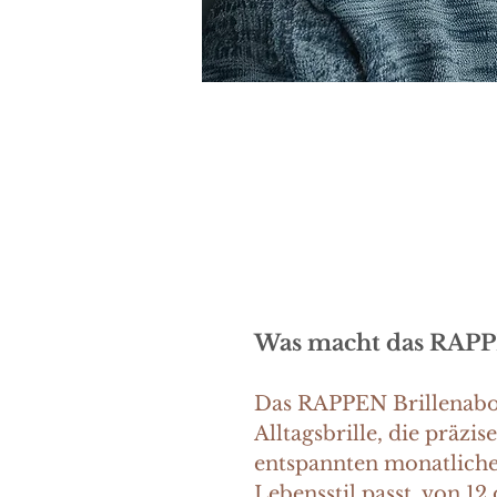
Ihre Augen verdienen n
guten Buches oder beim 
Mit unserem RAPPEN Bri
Freiheit, Ihre Wunschb
Was macht das RAPPE
Das RAPPEN Brillenabo er
Alltagsbrille, die präzi
entspannten monatlichen
Lebensstil passt, von 1