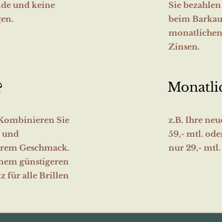
de und keine
Sie bezahlen
gen.
beim Barkauf
monatlichen
Zinsen.
Monatli
?
 Kombinieren Sie
z.B. Ihre neu
- und
59,- mtl. ode
hrem Geschmack.
nur 29,- mtl.
inem günstigeren
 für alle Brillen