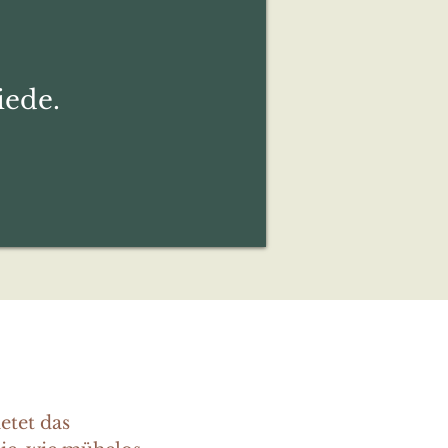
ede.
etet das