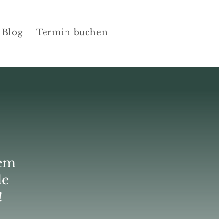
Blog
Termin buchen
dem
le
!